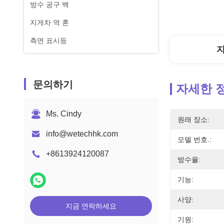
방수 공구 백
지게차 역 혼
측면 표시등
문의하기
자세한 
Ms. Cindy
원래 장소:
info@wetechhk.com
모델 번호.:
+8613924120087
방수율:
기능:
사양:
지금 연락하세요
기원: