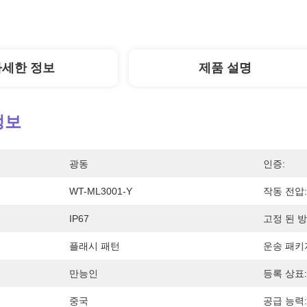
자세한 정보
제품 설명
정보
광동
인증:
WT-ML3001-Y
작동 전압:
IP67
고정 된 방
플래시 패턴
운송 패키
만능인
등록 상표:
중국
공급 능력: